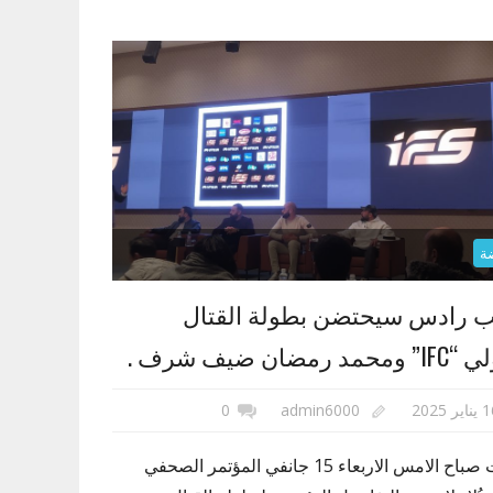
ة
 رادس سيحتضن بطولة القتال
مد رمضان ضيف شرف .
اير 2025
admin6000
0
عقدت صباح الامس الاربعاء 15 جانفي المؤتمر الصحفي