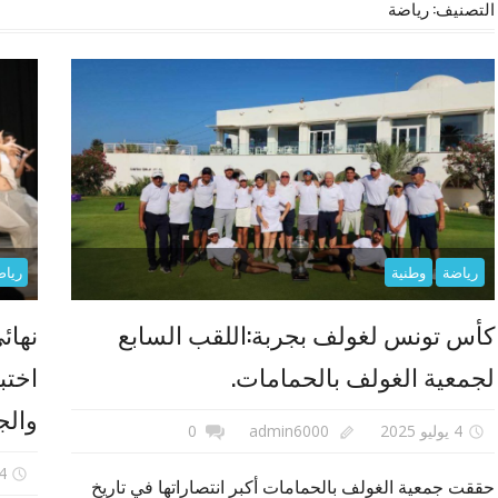
التصنيف:
رياضة
رياضة
وطنية
رياض
كأس تونس لغولف بجربة:اللقب السابع
نهائ
لجمعية الغولف بالحمامات.
اختب
والج
4 يوليو 2025
admin6000
0
4 يوليو 5
حققت جمعية الغولف بالحمامات أكبر انتصاراتها في تاريخ