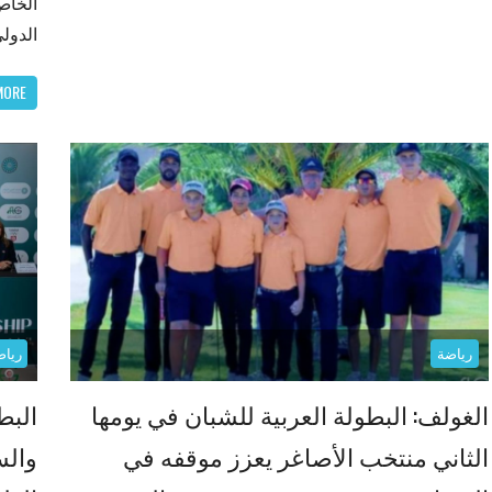
الخاص 
الدولي” UFT وهو 
MORE
رياضة
رياض
الغولف: البطولة العربية للشبان في يومها
البط
الثاني منتخب الأصاغر يعزز موقفه في
والس