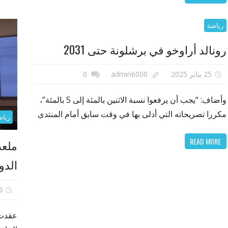
رياضة
رونالد أراوخو في برشلونة حتى 2031
25 يناير 2025
admin6000
0
وأضاف: “يجب أن يرفعوا نسبة الاثنين بالمئة إلى 5 بالمئة”،
مكررا تصريحاته التي أدلى بها في وقت سابق أمام المنتدى
رياض
READ MORE
ملعب
الدولي “IFC” ومح
16 ين