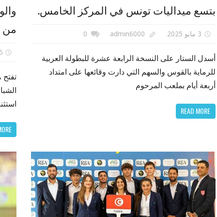
بتسع ميداليات تونس في المركز الخامس.
والو
من أ
3 مايو 2025
admin6000
0
25 أب
أسدل الستار على النسخة الرابعة عشرة للبطولة العربية
للرماية بالقوس والسهم التي دارت وقائعها على امتداد
تفتح ،
أربعة أيام بملعب المرحوم
الشبا
استثنا
READ MORE
MORE