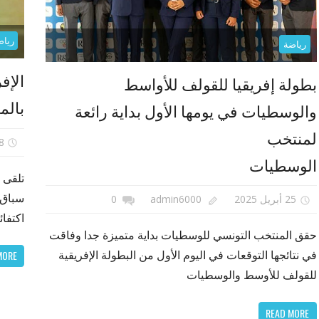
رياض
رياضة
الإف
بطولة إفريقيا للقولف للأواسط
بالم
والوسطيات في يومها الأول بداية رائعة
لمنتخب
28 ين
الوسطيات
تلقى ا
سباق ب
25 أبريل 2025
admin6000
0
اكتفائ
حقق المنتخب التونسي للوسطيات بداية متميزة جدا وفاقت
في نتائجها التوقعات في اليوم الأول من البطولة الإفريقية
MORE
للقولف للأوسط والوسطيات
READ MORE