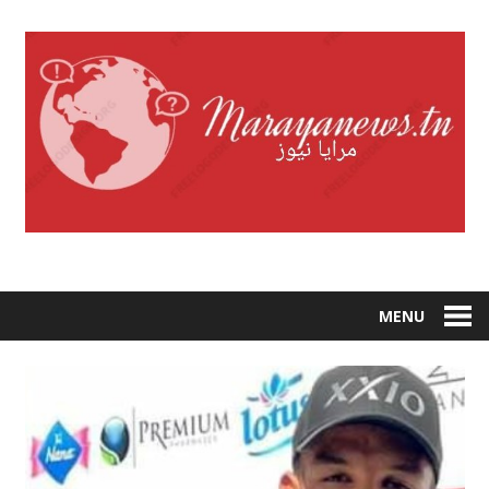
Skip
to
content
MENU