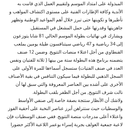
المبذولة على امتداد الموسم ولتقييم العمل الذي قامت به
الأندية وكافة الإطارات الفنية على مستوى اكتشاف المواهب و
تأطيرها و تكوينها حتى تبرز خلال أهم المواعيد الوطنية وتظهر
جاهزيتها وقدرتها على حمل المشعل في المستقبل.
ويشارك في نهائيات بطولة الموسم الحالي 81 شابا يتوزعون
إلى 34 رياضية و 47 رياضي سيتنافسون طيلة يومين بملعب
القنطاوي من أجل اعتلاء منصات التتويج. وضمن 12 صنف
يتضمنه برنامج هذه البطولة ستة من بينها { ثلاثة للفتيان ونفس
العدد في صنف الفتيات} ستسجل أسماءها للمرة الأولى على
السجل الذهبي للبطولة فيما سيكون التنافس في بقية الأصناف
الأخرى على أشده بين العناصر المعروفة والتي سبق لها أن
نالت شرف التتويج, من أجل الظفر بلقب البطولة.
ولاشك أن الأنظار ستتجة بصفة خاصة إلى صنفي الأواسط
والوسطيات حيث ستتراهن أبرز عناصر النخبة على أحقية الفوز
واعتلاء أعلى مدرجات منصة التتويج. ففي صنف الوسطيات فإن
لاعبة جمعية الغولف بجربة إسراء بوعمر اللاعبة الأكثر حضورا