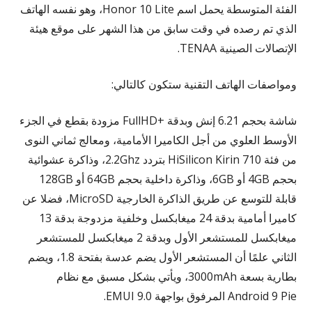
الفئة المتوسطة يحمل اسم Honor 10 Lite، وهو نفسه الهاتف
الذي تم رصده في وقت سابق من هذا الشهر على موقع هيئة
الإتصالات الصينية TENAA.
ومواصفات الهاتف التقنية ستكون كالتالي:
شاشة بحجم 6.21 إنش وبدقة +FullHD مزودة بقطع في الجزء
الأوسط العلوي من أجل الكاميرا الأمامية، ومعالج ثماني النوى
من فئة HiSilicon Kirin 710 بتردد 2.2Ghz، وذاكرة عشوائية
بحجم 4GB أو 6GB، وذاكرة داخلية بحجم 64GB أو 128GB
قابلة للتوسع عن طريق الذاكرة الخارجية MicroSD، فضلا عن
كاميرا أمامية بدقة 24 ميغابكسل وخلفية مزدوجة بدقة 13
ميغابكسل للمستشعر الأول وبدقة 2 ميغابكسل للمستشعر
الثاني علمًا أن المستشعر الأول يضم عدسة بفتحة 1.8، ويضم
بطارية بسعة 3000mAh، ويأتي بشكل مسبق مع نظام
Android 9 Pie المرفوق بواجهة EMUI 9.0.