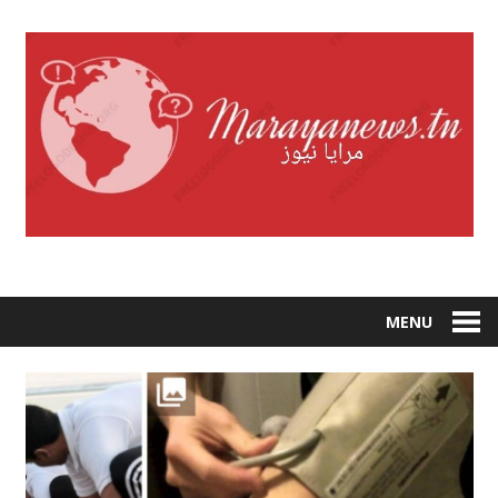
Skip
to
content
MENU