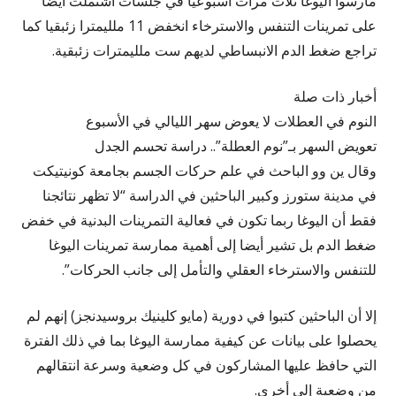
مارسوا اليوغا ثلاث مرات أسبوعيا في جلسات اشتملت أيضا
على تمرينات التنفس والاسترخاء انخفض 11 ملليمترا زئبقيا كما
تراجع ضغط الدم الانبساطي لديهم ست ملليمترات زئبقية.
أخبار ذات صلة
النوم في العطلات لا يعوض سهر الليالي في الأسبوع
تعويض السهر بـ”نوم العطلة”.. دراسة تحسم الجدل
وقال ين وو الباحث في علم حركات الجسم بجامعة كونيتيكت
في مدينة ستورز وكبير الباحثين في الدراسة “لا تظهر نتائجنا
فقط أن اليوغا ربما تكون في فعالية التمرينات البدنية في خفض
ضغط الدم بل تشير أيضا إلى أهمية ممارسة تمرينات اليوغا
للتنفس والاسترخاء العقلي والتأمل إلى جانب الحركات”.
إلا أن الباحثين كتبوا في دورية (مايو كلينيك بروسيدنجز) إنهم لم
يحصلوا على بيانات عن كيفية ممارسة اليوغا بما في ذلك الفترة
التي حافظ عليها المشاركون في كل وضعية وسرعة انتقالهم
من وضعية إلى أخرى.