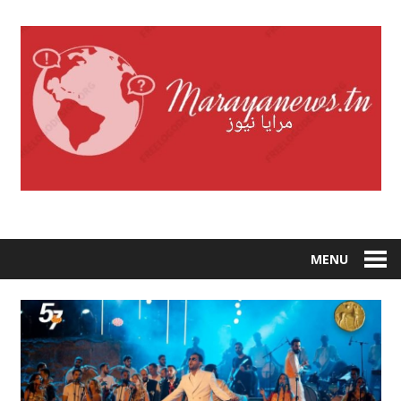
Skip
to
content
MENU