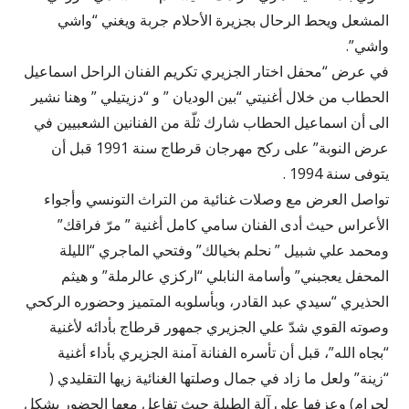
المشعل ويحط الرحال بجزيرة الأحلام جربة ويغني “واشي
واشي”.
في عرض “محفل اختار الجزيري تكريم الفنان الراحل اسماعيل
الحطاب من خلال أغنيتي “بين الوديان ” و “دزيتيلي ” وهنا نشير
الى أن اسماعيل الحطاب شارك ثلّة من الفنانين الشعبيين في
عرض النوبة” على ركح مهرجان قرطاج سنة 1991 قبل أن
يتوفى سنة 1994 .
تواصل العرض مع وصلات غنائية من التراث التونسي وأجواء
الأعراس حيث أدى الفنان سامي كامل أغنية ” مرّ فراقك”
ومحمد علي شبيل ” نحلم بخيالك” وفتحي الماجري “الليلة
المحفل يعجبني” وأسامة النابلي “اركزي عالرملة” و هيثم
الحذيري “سيدي عبد القادر، وبأسلوبه المتميز وحضوره الركحي
وصوته القوي شدّ علي الجزيري جمهور قرطاج بأدائه لأغنية
“بجاه الله”، قبل أن تأسره الفنانة آمنة الجزيري بأداء أغنية
“زينة” ولعل ما زاد في جمال وصلتها الغنائية زيها التقليدي (
لحرام) وعزفها على آلة الطبلة حيث تفاعل معها الحضور بشكل