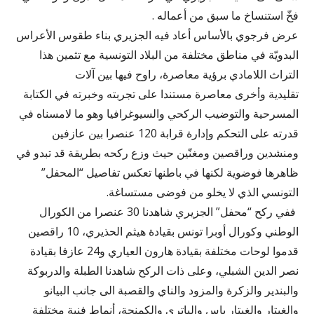
فخّ استنساخ ما سبق من أعماله .
عرض فرجوي بالأساس أعاد فيه الجزيري بناء طقوس الأعراس
البدويّة في مناطق مختلفة من البلاد التونسية مع تثمين هذا
التراث اللامادي برؤية معاصرة، راوح فيها بين آلات
تقليدية وأخرى معاصرة مستندا على تجربته وخبرته في الكتابة
المسرحية والتوضيب الركحي والسيوغرافيا وهو ما لامسناه في
قدرته على التحكم وإدارة قرابة 120 عنصرا بين عازفين
ومنشدين وراقصين ومغنّين حيث وزع ركحه بطريقة قد تبدو في
ظاهرها فوضوية لكنها في باطنها تعكس تفاصيل “المحفل”
التونسي الذي لا يخلو من فوضى مستساغة.
ففي ركح “محفل” الجزيري شاهدنا 30 عنصرا من الكورال
الوطني وكورال أوبرا تونس بقيادة هيثم الحذيري، 10 راقصين
قدموا لوحات مختلفة بقيادة هارون العياري و24 عازفا بقيادة
نصر الدين الشبلي، وعلى ذات الركح شاهدنا الطبلة والدربوكة
والبندير والزكرة والمزود والناي والقصبة الى جانب البيانو
والغيتار والغيتار باس والباتري والكمنجة، أنماط فنية مختلفة