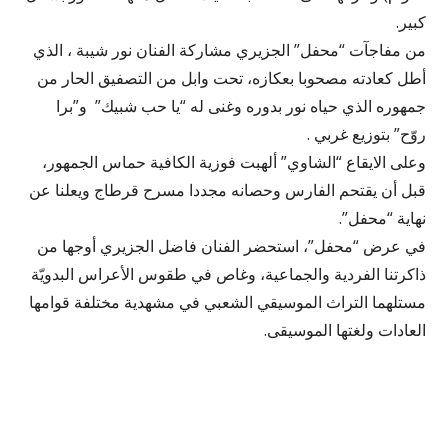
كبير.
من مفاجآت “محفل” الجزيري مشاركة الفنان نور شيبة ، الذي
أطل كعادته مصحوبا بعكازه، تحت وابل من التصفيق الحار من
جمهوره الذي حياه نور بدوره وغنى له “يا حب شبيك” و”برا
روّح” بتوزيع غربي .
وعلى الايقاع “الشاوي” ألهبت فوزية الكافية حماس الجمهور،
قبل أن يقتحم الفارس وحصانه مجددا مسرح قرطاج ويعلنا عن
نهاية “محفل”.
في عرض “محفل”، استحضر الفنان فاضل الجزيري أوجها من
ذاكرتنا الفردية والجماعية، وغاص في طقوس الأعراس البدويّة
مستلهما التراث الموسيقي الشعبي في مشهدية مختلفة قوامها
العادات ولغتها الموسيقى.