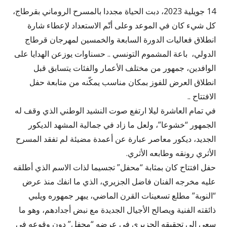
14 جويلية 2023، دبت الحياة مجددا بالمسرح الروماني بقرطاج،
كل شيء كان في الموعد وعلى أتّم الاستعداد لإعطاء شارة
انطلاق فعاليات الدورة السابعة والخمسين لمهرجان قرطاج
الدولي، باعة المشموم التونسي .. حسناوات يوزعن الهدايا على
الوافدين، جمهور من مختلف الأعمار والفئات يتسابق قبل
انطلاق العرض للفوز بمكان مناسب يمكّنه من متابعة حفل
الافتتاح ..
في تمام العاشرة ليلا ارتفع صوت النشيد الوطني الذي وقف له
الجمهور “خشوعا”، ولعل ما زاد في جمالية المشهد الديكور
الجديد، ديكور معاصر عبارة عن أعمدة مضيئة لم تفقد المسرح
الأثري رونقه وطابعه الأثري.
حفل افتتاح كان بمثابة “محفل” تجسيما لذات الاسم الذي أطلقه
عليه مخرجه الفنان فاضل الجزيري، الذي ما انفك منذ عرض
“النوبة” مطلع تسعينات القرن الماضي، يبهر جمهوره ويلبي
ذائقته الفنية ويصالح الأجيال الجديدة مع نبض أجدادهم، وهو ما
سعى الى تحقيقه الجزيري في عرضه “محفل” دون وقوعه في