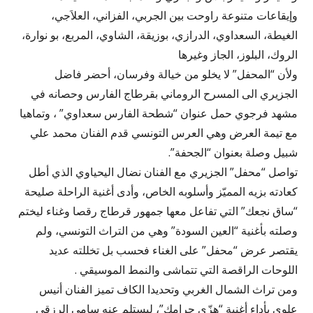
وإيقاعات متنوعة راوحت بين الجربي، الفزاني، العلاَجي،
الغيطة، السعداوي، الدرازي، بوزيقة، الشاوي، المربع، بو نوارة،
الروك، البلوز، الجاز وغيرها
ولأن “المحفل” لا يخلو من خيالة وفرسان، أحضر فاضل
الجزيري الى المسرح الروماني بقرطاج الفارس وحصانه في
مشهد فرجوي حمل عنوان “شطحة الفارس سعداوي” ، وتماهيا
مع تيمة العرض وهي العرس التونسي قدم الفنان محمد علي
شبيل وصلة بعنوان “الجحفة”.
تواصل “محفل” الجزيري مع الفنان نضال اليحياوي الذي أطل
كعادته بزيه المميّز وأسلوبه الخاص، وأدى أغنية الراحلة صليحة
“ساق نجعك” التي تفاعل معها جمهور قرطاج رقصا وغناء ليختم
وصلته بأغنية “العين السودة” وهي من التراث التونسي، ولم
يقتصر عرض “محفل” على الغناء فحسب بل تخللته عديد
اللوحات الراقصة التي تتماشى والنمط الموسيقي .
ومن تراث الشمال الغربي وتحديدا الكاف تميز الفنان أنيس
علوي بأداء أغنية “هزّي حرامك”، ليستلم عنه سامي الرزقي