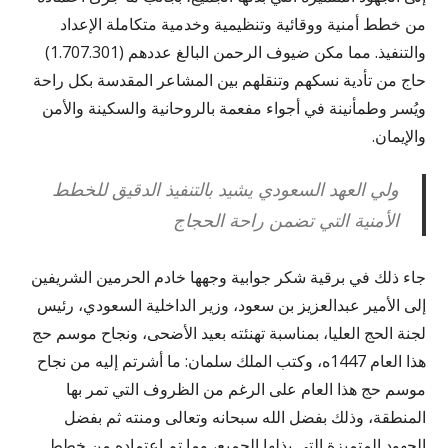
من خطط أمنية ووقائية وتنظيمية وخدمية متكاملة الإعداد
والتنفيذ. مما مكن ضيوف الرحمن البالغ عددهم (1.707.301)
حاج من تأدية نسكهم وتنقلهم بين المشاعر المقدسة بكل راحة
ويُسر وطمأنينة في أجواء مفعمة بالروحانية والسكينة والأمن
والإيمان.
ولي العهد السعودي يشيد بالتنفيذ الدقيق للخطط
الأمنية التي تضمن راحة الحجاج
جاء ذلك في برقية شكر جوابية وجهها خادم الحرمين الشريفين
إلى الأمير عبدالعزيز بن سعود، وزير الداخلية السعودي، رئيس
لجنة الحج العليا، بمناسبة تهنئته بعيد الأضحى، ونجاح موسم حج
هذا العام 1447ه، وكتب الملك سلمان: ما أشرتم إليه من نجاح
موسم حج هذا العام على الرغم من الظروف التي تمر بها
المنطقة، وذلك بفضل الله سبحانه وتعالى ومنته ثم بفضل
الجهود المتميزة التي بذلها الجميع، وما تم اعتماده من خطط