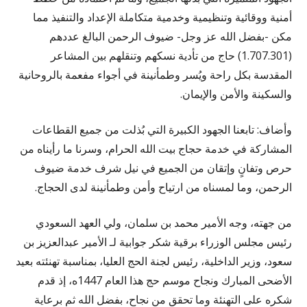
أمنية ووقائية وتنظيمية وخدمية متكاملة الإعداد والتنفيذ مما
مكن -بفضل الله عز وجل- ضيوف الرحمن البالغ عددهم
(1.707.301) حاج من تأدية نسكهم وتنقلهم بين المشاعر
المقدسة بكل راحة ويُسر وطمأنينة في أجواء مفعمة بالروحانية
والسكينة والأمن والإيمان.
وأضاف: تابعنا الجهود الكبيرة التي بُذلت من جميع القطاعات
المشاركة في خدمة حجاج بيت الله الحرام، وسرنا ما رأيناه من
حرص وتفانٍ وإتقان من الجميع في نيل شرف خدمة ضيوف
الرحمن، وما لمسناه من ارتياح وأمن وطمأنينة لدى الحجاج.
من جهته، وجه الأمير محمد بن سلمان، ولي العهد السعودي
رئيس مجلس الوزراء برقية شكر جوابية لـ الأمير عبدالعزيز بن
سعود، وزير الداخلية، رئيس لجنة الحج العليا، بمناسبة تهنئته بعيد
الأضحى المبارك ونجاح موسم حج هذا العام 1447ه، إذ قدم
شكره على التهنئة وما تحقق من نجاح، بفضل الله ثم برعاية