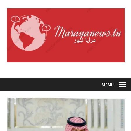
Skip
to
content
MENU