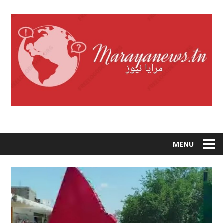
Skip
to
content
MENU