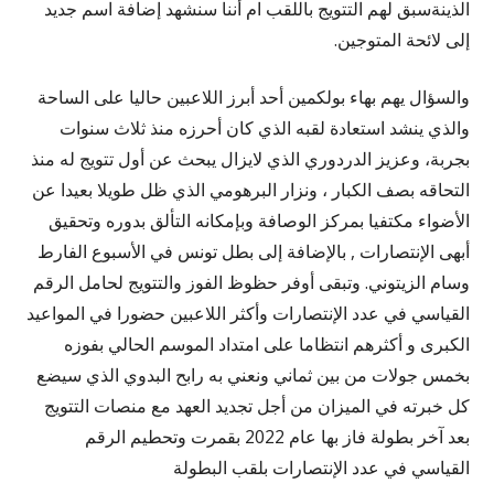
الذينةسبق لهم التتويج باللقب ام أننا سنشهد إضافة اسم جديد
إلى لائحة المتوجين.
والسؤال يهم بهاء بولكمين أحد أبرز اللاعبين حاليا على الساحة
والذي ينشد استعادة لقبه الذي كان أحرزه منذ ثلاث سنوات
بجربة، وعزيز الدردوري الذي لايزال يبحث عن أول تتويج له منذ
التحاقه بصف الكبار ، ونزار البرهومي الذي ظل طويلا بعيدا عن
الأضواء مكتفيا بمركز الوصافة وبإمكانه التألق بدوره وتحقيق
أبهى الإنتصارات , بالإضافة إلى بطل تونس في الأسبوع الفارط
وسام الزيتوني. وتبقى أوفر حظوظ الفوز والتتويج لحامل الرقم
القياسي في عدد الإنتصارات وأكثر اللاعبين حضورا في المواعيد
الكبرى و أكثرهم انتظاما على امتداد الموسم الحالي بفوزه
بخمس جولات من بين ثماني ونعني به رابح البدوي الذي سيضع
كل خبرته في الميزان من أجل تجديد العهد مع منصات التتويج
بعد آخر بطولة فاز بها عام 2022 بقمرت وتحطيم الرقم
القياسي في عدد الإنتصارات بلقب البطولة