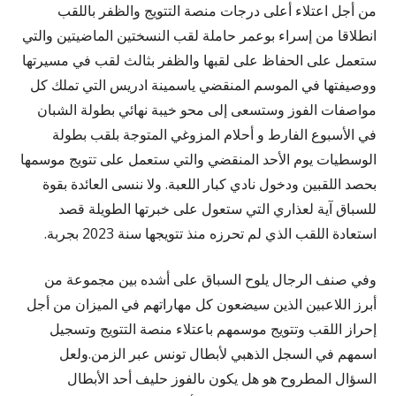
من أجل اعتلاء أعلى درجات منصة التتويج والظفر باللقب
انطلاقا من إسراء بوعمر حاملة لقب النسختين الماضيتين والتي
ستعمل على الحفاظ على لقبها والظفر بثالث لقب في مسيرتها
ووصيفتها في الموسم المنقضي ياسمينة ادريس التي تملك كل
مواصفات الفوز وستسعى إلى محو خيبة نهائي بطولة الشبان
في الأسبوع الفارط و أحلام المزوغي المتوجة بلقب بطولة
الوسطيات يوم الأحد المنقضي والتي ستعمل على تتويج موسمها
بحصد اللقبين ودخول نادي كبار اللعبة. ولا ننسى العائدة بقوة
للسباق آية لعذاري التي ستعول على خبرتها الطويلة قصد
استعادة اللقب الذي لم تحرزه منذ تتويجها سنة 2023 بجربة.
وفي صنف الرجال يلوح السباق على أشده بين مجموعة من
أبرز اللاعبين الذين سيضعون كل مهاراتهم في الميزان من أجل
إحراز اللقب وتتويج موسمهم باعتلاء منصة التتويج وتسجيل
اسمهم في السجل الذهبي لأبطال تونس عبر الزمن.ولعل
السؤال المطروح هو هل يكون ىالفوز حليف أحد الأبطال