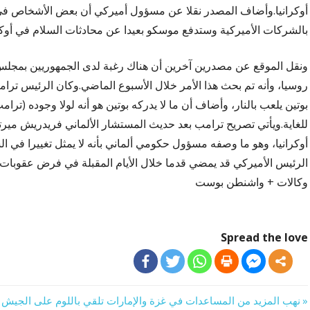
أوكرانيا.وأضاف المصدر نقلا عن مسؤول أميركي أن بعض الأشخاص في 
بالشركات الأميركية وستدفع موسكو بعيدا عن محادثات السلام في أوكرا
ونقل الموقع عن مصدرين آخرين أن هناك رغبة لدى الجمهوريين بمج
روسيا، وأنه تم بحث هذا الأمر خلال الأسبوع الماضي.وكان الرئيس ترام
بوتين يلعب بالنار، وأضاف أن ما لا يدركه بوتين هو أنه لولا وجوده (تر
للغاية.ويأتي تصريح ترامب بعد حديث المستشار الألماني فريدريش مير
أوكرانيا، وهو ما وصفه مسؤول حكومي ألماني بأنه لا يمثل تغييرا في
الرئيس الأميركي قد يمضي قدما خلال الأيام المقبلة في فرض عقوبات 
وكالات + واشنطن بوست
Spread the love
Previous
نهب المزيد من المساعدات في غزة والإمارات تلقي باللوم على الجيش ا