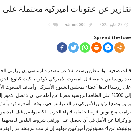
تقارير عن عقوبات أميركية محتملة على ر
28 مايو 2025
admin6000
0
Spread the love
قالت صحيفة واشنطن بوست نقلا عن مصدر دبلوماسي إن وزارتي الخارج
ضد روسيا.من جانبه، قال المبعوث الأميركي لأوكرانيا كيث كيلوغ للج
على روسيا أعدها أعضاء بمجلس الشيوخ الأميركي.وأضاف المبعوث الأم
إلى 500% على الطاقة الروسية معربا عن أمله في أن لا تصل الأمور
بوتين وضع الرئيس الأميركي دونالد ترامب في موقف أشعره فيه بأنه 
ترامب منح بوتين فرصا حقيقية لإنهاء الحرب، لكنه يواصل قتل المدنيين 
وأوكرانيا عن الأمل في أن يحصل على ورقتي شروط البلدين لدمجهما وإ
بوليتيكو عن 4 مسؤولين أميركيين قولهم إن ترامب لم يتخذ قرا