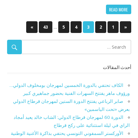
READ MORE
…
Next
»
43
5
4
3
2
Previous
1
«
تصفّح
Posts
Posts
المقالات
أحدث المقالات
الكاف تحتفي بالدورة الخمسين لمهرجان بومخلوف الدولي…
ورؤوف ماهر يفتتح السهرات الفنية بحضور جماهيري كبير
صابر الرباعي يفتتح الدورة الستين لمهرجان قرطاج الدولي
بعرض «تحت الياسمين»
الدورة 60 لمهرجان قرطاج الدولي: الشاب خالد يعيد أمجاد
الراي في ليلة استثنائية على ركح قرطاج
الأوركستر السمفوني التونسي يحتفي بذاكرة الأغنية الوطنية