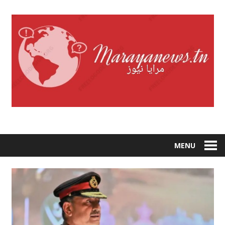
Skip
to
content
MENU