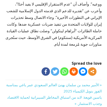
ووعيه”. وأضاف أن “عدم الاستقرار الإقليمي لا يفيد أحدًا”،
وأعرب عن “تقديره للدعم الذي قدمته الدول الإسلامية للشعب
الإيراني في التطورات الأخيرة”. وجاء الاتصال وسط تحذيرات
إيران للولايات المتحدة من تنفيذ ضربات عسكرية ضدها. وكانت
حاملة الطائرات “أبراهام لينكولن” وصلت نطاق عمليات القيادة
المركزية الأمريكية (سنتكوم) في الشرق الأوسط، حيث ستُجرى
مناورات جوية مُزمعة لمدة أيام.
Spread the love
Previous
الأمير محمد بن سلمان يهنئ العالم السعودي عمر ياغي بمناسبة
تصفّح
Post:
الفوز بنوبل الكيمياء 2025
Next
ياسين قويعة: لابد من استباق المخاطر السيبرانية لحماية الاقتصاد
المقالات
Post:
وجذب الاستثمار.