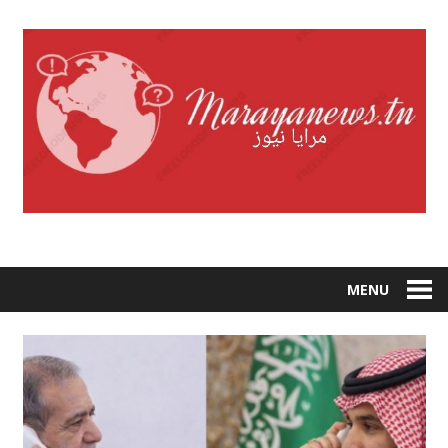
Skip
to
content
MENU