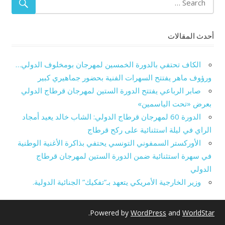
أحدث المقالات
الكاف تحتفي بالدورة الخمسين لمهرجان بومخلوف الدولي…
ورؤوف ماهر يفتتح السهرات الفنية بحضور جماهيري كبير
صابر الرباعي يفتتح الدورة الستين لمهرجان قرطاج الدولي
بعرض «تحت الياسمين»
الدورة 60 لمهرجان قرطاج الدولي: الشاب خالد يعيد أمجاد
الراي في ليلة استثنائية على ركح قرطاج
الأوركستر السمفوني التونسي يحتفي بذاكرة الأغنية الوطنية
في سهرة استثنائية ضمن الدورة الستين لمهرجان قرطاج
الدولي
وزير الخارجية الأمريكي يتعهد بـ”تفكيك” الجنائية الدولية.
.
Powered by
WordPress
and
WorldStar