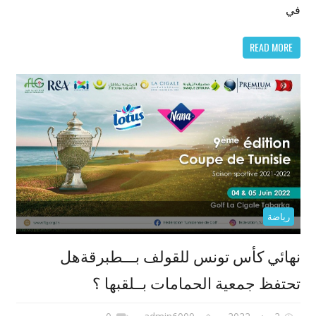
في
READ MORE
رياضة
نهائي كأس تونس للقولف بـــطبرقةهل
تحتفظ جمعية الحمامات بــلقبها ؟