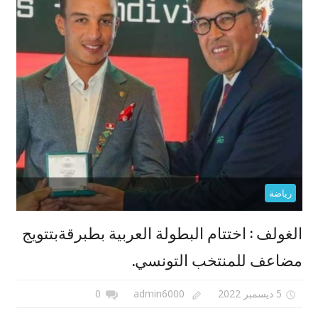
رياضة
الغولف : اختتام البطولة العربية بطبرقةبتتويج
مضاعف للمنتخب التونسي.
5 ديسمبر 2022
admin6000
0