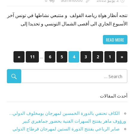
2 يونيو 2022
admin6000
0
تتجه أنظار هواة رياضة القولف و متتبعي نشاطها في تونس آخر
الأسبوع الجاري الى أقصى الشمال التونسي و تحديدا إلى
READ MORE
…
Next
»
11
6
5
4
3
2
Previous
1
«
تصفّح
Posts
Posts
المقالات
أحدث المقالات
الكاف تحتفي بالدورة الخمسين لمهرجان بومخلوف الدولي…
ورؤوف ماهر يفتتح السهرات الفنية بحضور جماهيري كبير
صابر الرباعي يفتتح الدورة الستين لمهرجان قرطاج الدولي