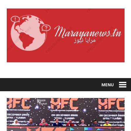
Skip
to
content
MENU