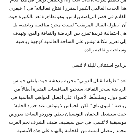
هذا الحدث العالمي الكبير المقرر ا فتتاح فعالياته ُ في 1 فيفري
القادم في قصر الرياضة برادس، وهو تظاهرة تعد بالكبيرة حيث
أن “بطولة القتال المرتقب” ليست مجرد منافسة رياضية، بل
هي احتفالية فريدة تمزج بين الرياضة والثقافة والفن، وتهدف
إلى تعزيز مكانة تونس على الساحة العالمية كوجهة رياضية
وسياحية وثقافية رائدة.
برنامج استثنائي لليلة لا تُنسى
تعد “بطولة القتال الدولي” بتجربة مدهشة حيث يلتقي حماس
الرياضة بسحر الثقافة. ستجمع المنافسات المثيرة أبطالاً من
تسع دول، وستُسلّط الأضواء على أفضل المواهب العالمية في
رياضة “الموي تاي”. لكن الحماس لا يتوقف عند حدود الحلبة؛
حيث سيشعل النجمان التونسيان بلطي ونوردو الساحة بعروض
موسيقية لا تُنسى، في حين سيضيف ضيف الشرف نجم العرب
محمد رمضان لمسة من الفخامة والبهاء على هذه الأمسية