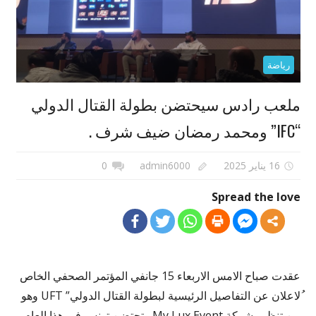
رياضة
ملعب رادس سيحتضن بطولة القتال الدولي
“IFC” ومحمد رمضان ضيف شرف .
16 يناير 2025
admin6000
0
Spread the love
عقدت صباح الامس الاربعاء 15 جانفي المؤتمر الصحفي الخاص
ُلاعلان عن التفاصيل الرئيسية لبطولة القتال الدولي” UFT وهو
من تنظيم شركة My Lux Event وتحتضن تونس في هذا العام