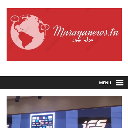
Skip
to
content
MENU