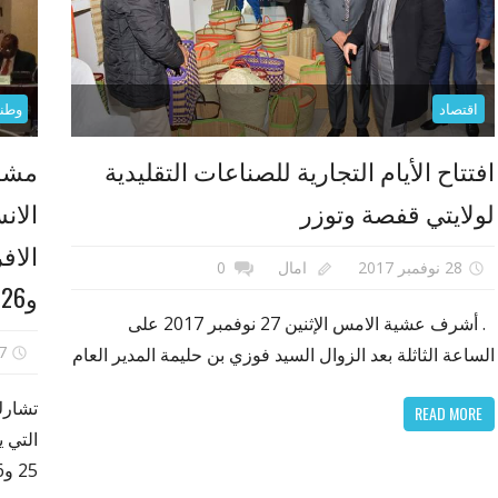
اقتصاد
وطني
افتتاح الأيام التجارية للصناعات التقليدية
مشار
لولايتي قفصة وتوزر
الان
28 نوفمبر 2017
امال
0
و26 و27 نوفمبر 2017.
. أشرف عشية الامس الإثنين 27 نوفمبر 2017 على
27 نوف
الساعة الثاثلة بعد الزوال السيد فوزي بن حليمة المدير العام
تشارك
READ MORE
التي ي
25 و26 و27 نوفمبر