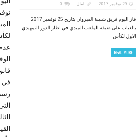
25 نوفمبر 2017
امال
0
فاز اليوم فريق شبيبة القيروان بتاريخ 25 نوفمبر 2017
المي
بالغياب على ضيفه الملعب الميدي في اطار الدور التمهيدي
لكأس
الاول لكأس
عدم 
READ MORE
قانو
في ح
رسمي
التي
الثا
القي