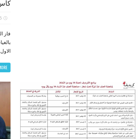
كأس 
25 نوف
بالغي
الاول
MORE