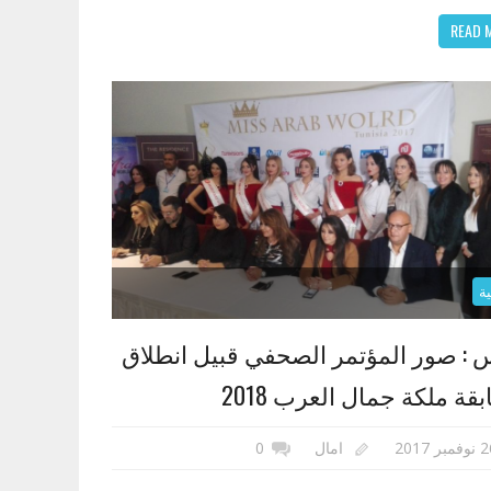
READ 
ة
 : صور المؤتمر الصحفي قبيل انطلاق
قة ملكة جمال العرب 2018
مبر 2017
امال
0