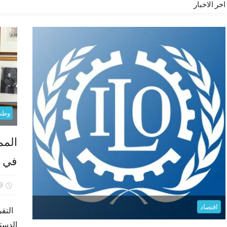
اخر الاخبار
وطني
المم
في م
29 نوف
اقتصاد
التقى 
الدست